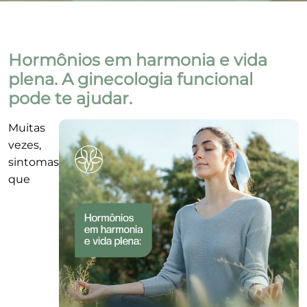
Hormônios em harmonia e vida
plena. A ginecologia funcional
pode te ajudar.
Muitas
vezes,
sintomas
que